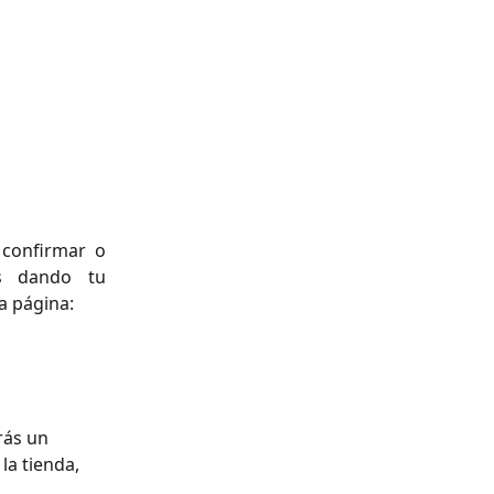
 confirmar o
ás dando tu
a página:
rás un 
la tienda, 