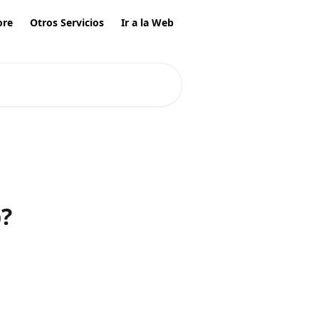
ore
Otros Servicios
Ir a la Web
p?