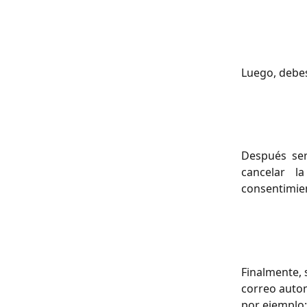
Luego, debes
Después ser
cancelar l
consentimien
Finalmente, 
correo automá
por ejemplo: