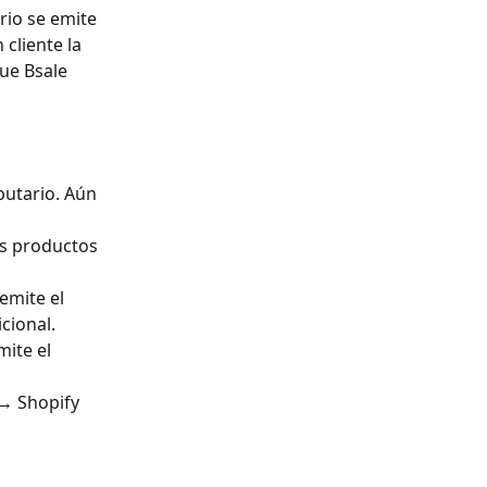
rio se emite 
cliente la 
ue Bsale 
utario. Aún 
os productos 
 emite el 
cional.
mite el 
 →
 Shopify 