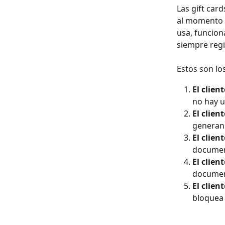
Las gift car
al momento d
usa, funcio
siempre regi
Estos son lo
El clien
no hay u
El clien
generan 
El clien
document
El clien
document
El clien
bloquea 