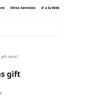
ore
Otros Servicios
Ir a la Web
 gift cards?
s gift
y.