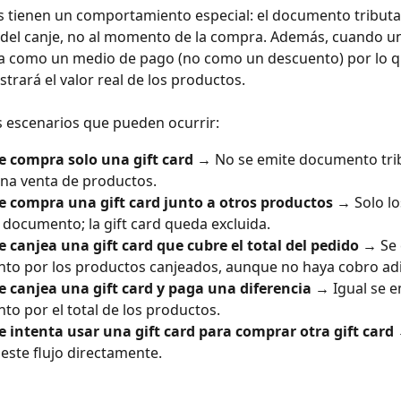
ds tienen un comportamiento especial: el documento tributa
el canje, no al momento de la compra. Además, cuando un 
na como un medio de pago (no como un descuento) por lo q
strará el valor real de los productos.
s escenarios que pueden ocurrir:
te compra solo una gift card →
 No se emite documento trib
na venta de productos.
te compra una gift card junto a otros productos →
 Solo l
documento; la gift card queda excluida.
te canjea una gift card que cubre el total del pedido →
 Se
o por los productos canjeados, aunque no haya cobro adi
te canjea una gift card y paga una diferencia →
 Igual se e
o por el total de los productos.
te intenta usar una gift card para comprar otra gift card
este flujo directamente.