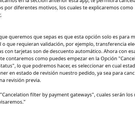
icamos en la sección anterior esta app, te permitirá cancela
s por diferentes motivos, los cuales te explicaremos como 
, 
 que queremos que sepas es que esta opción solo es para 
o que requieran validación, por ejemplo, transferencia elec
as con tarjetas son de descuento automático. Ahora con es
te contaremos como puedes empezar en la Opción "Cancelat
 status", lo que podremos hacer, es seleccionar en cual esta
er en estado de revisión nuestro pedido, ya sea para cance
na revisión previa.
 "Cancelation filter by payment gateways", cuales serán lo
visaremos."