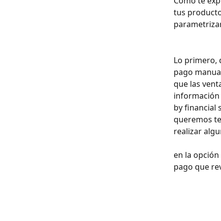
Como te expl
tus producto
parametrizar
Lo primero,
pago manual 
que las vent
información 
by financial
queremos ten
realizar algu
en la opción
pago que re