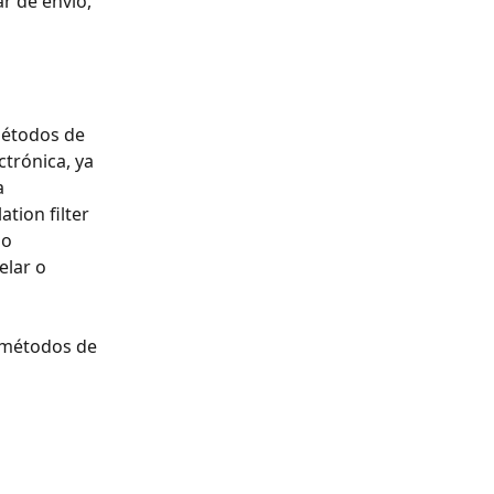
r de envió, 
métodos de 
trónica, ya 
a 
ion filter 
do 
lar o 
s métodos de 