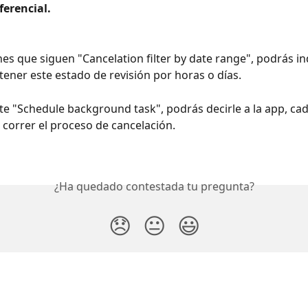
erencial.
nes que siguen "Cancelation filter by date range", podrás ind
ener este estado de revisión por horas o días.
nte "Schedule background task", podrás decirle a la app, ca
correr el proceso de cancelación.
¿Ha quedado contestada tu pregunta?
😞
😐
😃