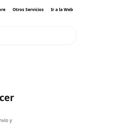
ore
Otros Servicios
Ir a la Web
cer
nvío y