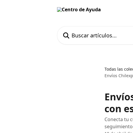
Ir al contenido principal
Buscar artículos...
Todas las cole
Envíos Chilex
Envío
con e
Conecta tu c
seguimiento