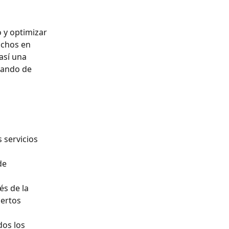
 y optimizar 
achos en 
así una 
zando de 
 servicios 
de 
és de la 
ertos 
os los 