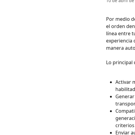
10 de abril de
Por medio de
el orden den
línea entre 
experiencia 
manera autom
Lo principal
Activar 
habilita
Generar 
transpor
Compatib
generaci
criterio
Enviar a