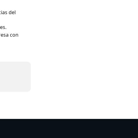
ias del 
es.
resa con 